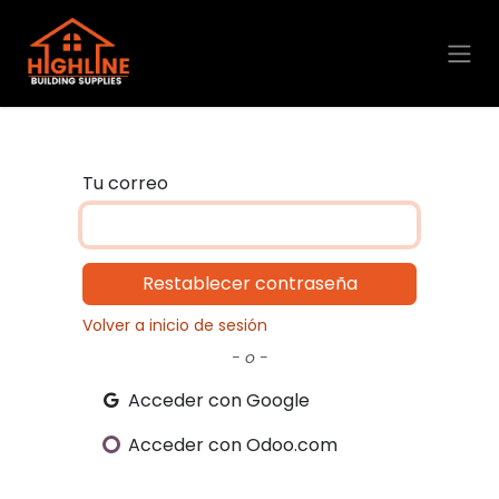
Ir al contenido
Tu correo
Restablecer contraseña
Volver a inicio de sesión
- o -
Acceder con Google
Acceder con Odoo.com